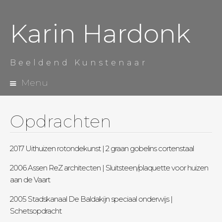
Karin Hardonk
Beeldend Kunstenaar
Menu
Spring
naar
de
Opdrachten
inhoud
2017 Uithuizen rotondekunst | 2 graan gobelins cortenstaal
2006 Assen ReZ architecten | Sluitsteen/plaquette voor huizen
aan de Vaart
2005 Stadskanaal De Baldakijn speciaal onderwijs |
Schetsopdracht