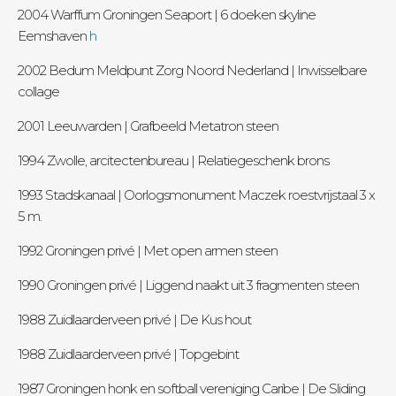
2004 Warffum Groningen Seaport | 6 doeken skyline
Eemshaven
h
2002 Bedum Meldpunt Zorg Noord Nederland | Inwisselbare
collage
2001 Leeuwarden | Grafbeeld Metatron steen
1994 Zwolle, arcitectenbureau | Relatiegeschenk brons
1993 Stadskanaal | Oorlogsmonument Maczek roestvrijstaal 3 x
5 m.
1992 Groningen privé | Met open armen steen
1990 Groningen privé | Liggend naakt uit 3 fragmenten steen
1988 Zuidlaarderveen privé | De Kus hout
1988 Zuidlaarderveen privé | Topgebint
1987 Groningen honk en softball vereniging Caribe | De Sliding