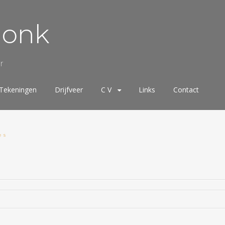
donk
r
Tekeningen
Drijfveer
C V
Links
Contact
es