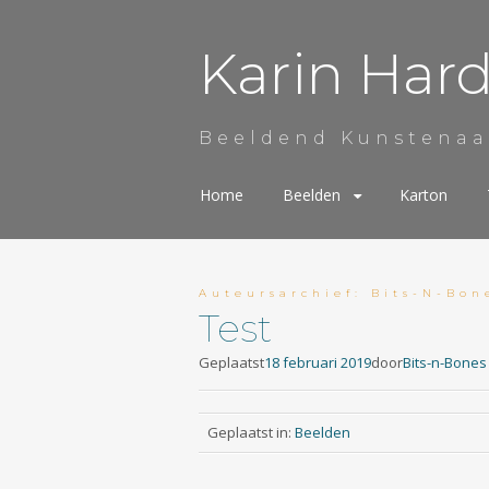
Karin Har
Beeldend Kunstenaa
Spring
Home
Beelden
Karton
naar
de
inhoud
Auteursarchief:
Bits-N-Bon
Test
Geplaatst
18 februari 2019
door
Bits-n-Bones
Geplaatst in:
Beelden